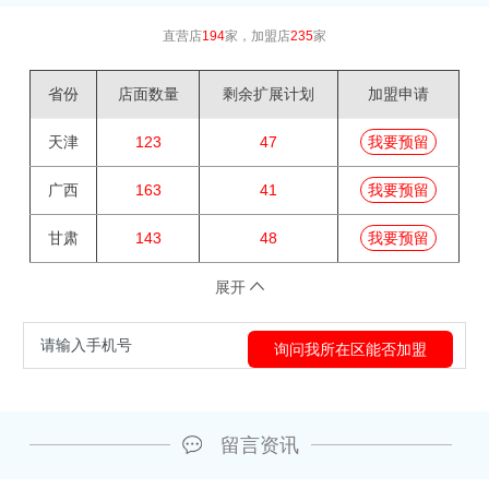
直营店
194
家，加盟店
235
家
省份
店面数量
剩余扩展计划
加盟申请
天津
123
47
我要预留
广西
163
41
我要预留
甘肃
143
48
我要预留
展开
留言资讯