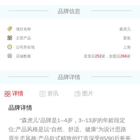
品牌信息
项目名称
森虎儿
主营产品
童装
公司所在地
上海
店铺数量
直营店
252
家，加盟店
266
家
品牌详情
详情
资讯
图片
品牌详情
“森虎儿”品牌是1--4岁，3--13岁的年龄段定
位;产品风格是以“自然、舒适、健康”为设计思路
原生态风格;产品款式精致的打造深受85/90后爸爸