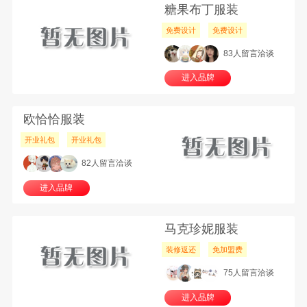
糖果布丁服装
免费设计
免费设计
83人留言洽谈
进入品牌
欧恰恰服装
开业礼包
开业礼包
82人留言洽谈
进入品牌
马克珍妮服装
装修返还
免加盟费
75人留言洽谈
进入品牌