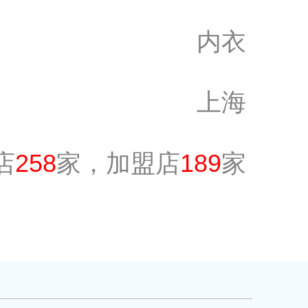
内衣
上海
店
258
家，加盟店
189
家