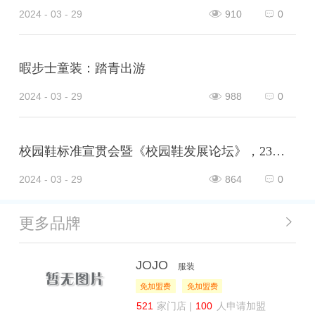
2024 - 03 - 29
910
0
暇步士童装：踏青出游
2024 - 03 - 29
988
0
校园鞋标准宣贯会暨《校园鞋发展论坛》，23日在山东泰安肥城市隆重举行，意味着校园鞋普及推广的破冰之旅，正式开启！
2024 - 03 - 29
864
0
更多品牌
JOJO
服装
免加盟费
免加盟费
521
家门店 |
100
人申请加盟