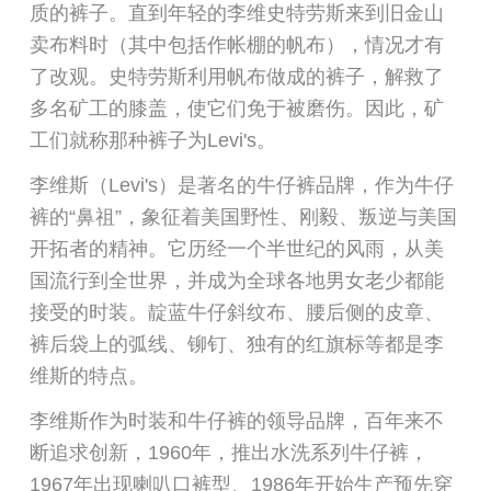
质的裤子。直到年轻的李维史特劳斯来到旧金山
卖布料时（其中包括作帐棚的帆布），情况才有
了改观。史特劳斯利用帆布做成的裤子，解救了
多名矿工的膝盖，使它们免于被磨伤。因此，矿
工们就称那种裤子为Levi's。
李维斯（Levi's）是著名的牛仔裤品牌，作为牛仔
裤的“鼻祖”，象征着美国野性、刚毅、叛逆与美国
开拓者的精神。它历经一个半世纪的风雨，从美
国流行到全世界，并成为全球各地男女老少都能
接受的时装。靛蓝牛仔斜纹布、腰后侧的皮章、
裤后袋上的弧线、铆钉、独有的红旗标等都是李
维斯的特点。
李维斯作为时装和牛仔裤的领导品牌，百年来不
断追求创新，1960年，推出水洗系列牛仔裤，
1967年出现喇叭口裤型、1986年开始生产预先穿