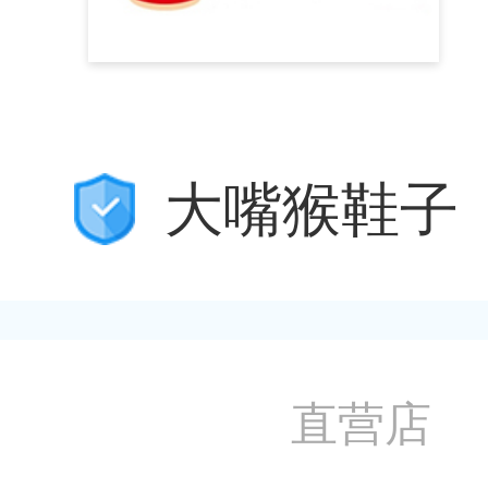
大嘴猴鞋子
直营店