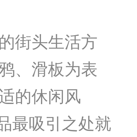
的街头生活方
鸦、滑板为表
适的休闲风
k鞋品最吸引之处就