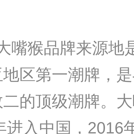
ank大嘴猴品牌来源
区第一潮牌，是与C
二的顶级潮牌。大嘴
5年进入中国，201