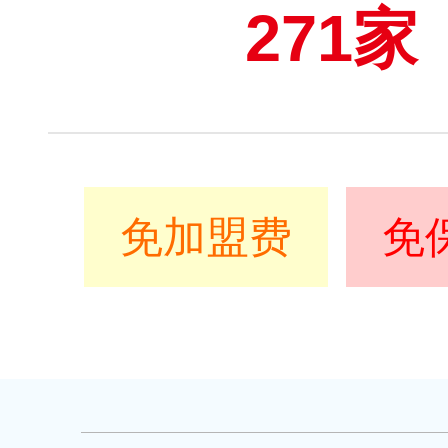
271家
免加盟费
免