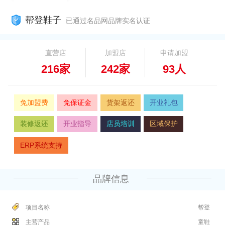
帮登鞋子
已通过名品网品牌实名认证
直营店
加盟店
申请加盟
216家
242家
93人
免加盟费
免保证金
货架返还
开业礼包
装修返还
开业指导
店员培训
区域保护
ERP系统支持
品牌信息
项目名称
帮登
主营产品
童鞋