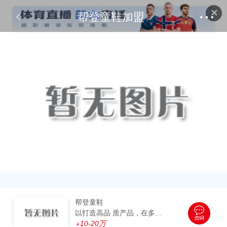
✕
帮登童鞋加盟
帮登童鞋
以打造高品 质产品，在多个领域显露王者风范
10-20万
￥